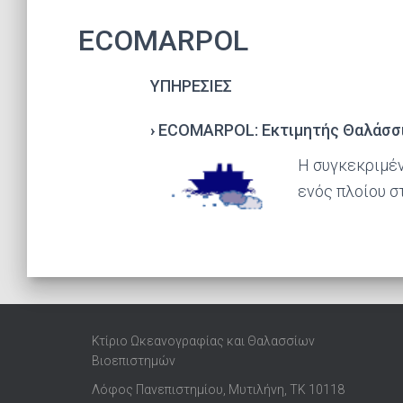
ECOMARPOL
ΥΠΗΡΕΣΙΕΣ
›
ECOMARPOL: Εκτιμητής Θαλάσσ
Η συγκεκριμέν
ενός πλοίου σ
Κτίριο Ωκεανογραφίας και Θαλασσίων
Βιοεπιστημών
Λόφος Πανεπιστημίου, Μυτιλήνη, ΤΚ 10118