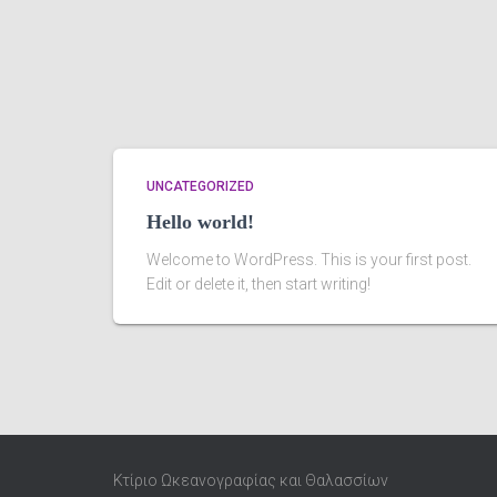
UNCATEGORIZED
Hello world!
Welcome to WordPress. This is your first post.
Edit or delete it, then start writing!
Κτίριο Ωκεανογραφίας και Θαλασσίων