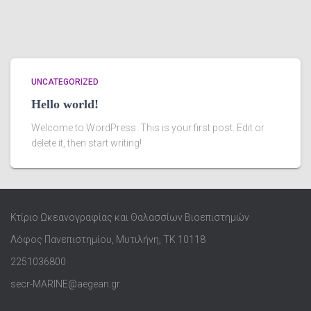
UNCATEGORIZED
Hello world!
Welcome to WordPress. This is your first post. Edit or
delete it, then start writing!
Κτίριο Ωκεανογραφίας και Θαλασσίων Βιοεπιστημών
Λόφος Πανεπιστημίου, Μυτιλήνη, ΤΚ 10118
2251036800
secr-MARINE@aegean.gr