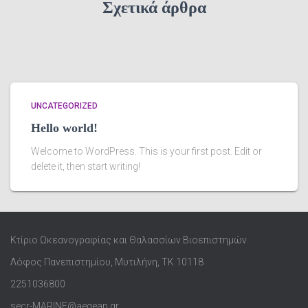
Σχετικά άρθρα
UNCATEGORIZED
Hello world!
Welcome to WordPress. This is your first post. Edit or
delete it, then start writing!
Κτίριο Ωκεανογραφίας και Θαλασσίων Βιοεπιστημών
Λόφος Πανεπιστημίου, Μυτιλήνη, ΤΚ 10118
2251036800
secr-MARINE@aegean.gr