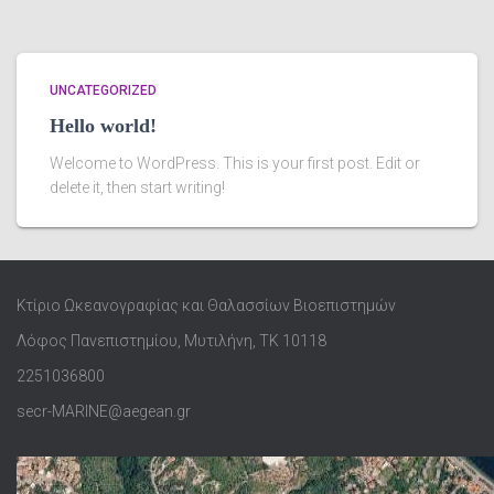
UNCATEGORIZED
Hello world!
Welcome to WordPress. This is your first post. Edit or
delete it, then start writing!
Κτίριο Ωκεανογραφίας και Θαλασσίων Βιοεπιστημών
Λόφος Πανεπιστημίου, Μυτιλήνη, ΤΚ 10118
2251036800
secr-MARINE@aegean.gr