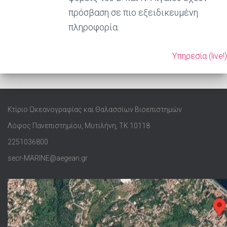
πρόσβαση σε πιο εξειδικευμένη
πληροφορία.
Υπηρεσία (live!)
Κτίριο Ωκεανογραφίας και Θαλασσίων Βιοεπιστημών
Λόφος Πανεπιστημίου, Μυτιλήνη, ΤΚ 10118
2251036800
secr-MARINE@aegean.gr