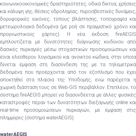
κοινωνικοοικονομικές δραστηριότητες, οδικά δίκτυα, χρήσεις
και κάλυψη γης, θέσεις υδροληψίας, πυροσβεστικές δυνάμεις,
δορυφορικές εικόνες, τύπους βλάστησης, τοπογραφία και
μετεωρολογικά δεδομένα (με ροή σε πραγματικό χρόνο και
προγνωστικούς χάρτες). Η νέα έκδοση fireAEGIS
εμπλουτίζεται με δυνατότητες διάγνωσης κινδύνου από
δασικές πυρκαγιές μέσω στοχαστικών προσομοιώσεων και
είναι ελεύθερου λογισμικού και ανοικτού κώδικα, στην οποία
δίνεται έμφαση στη διασύνδεση της με τα τηλεμετρικά
δεδομένα που προέρχονται από τον εξοπλισμό που έχει
αποκτηθεί στα πλαίσια της Υποδομής, ενώ παρέχεται η
χωρική διάσταση τους σε Web-GIS περιβάλλον. Επιπλέον, το
σύστημα fireAEGIS μπορεί να διασυνδέεται με άλλες φυσικές
καταστροφές πέραν των δυνατότητων διεξαγωγής online και
real-time προσομοιώσεων πυρκαγιών, με έμφαση στις
πλημμύρες (σύστημα waterAEGIS).
waterAEGIS