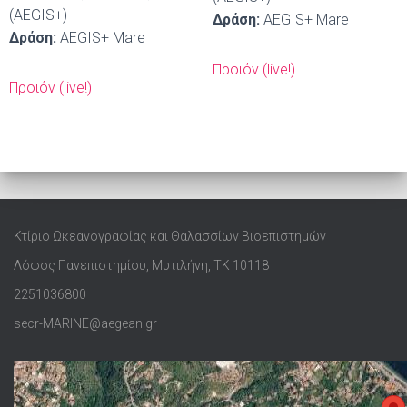
(AEGIS+)
Δράση:
AEGIS+ Mare
Δράση:
AEGIS+ Mare
Προιόν (live!)
Προιόν (live!)
Κτίριο Ωκεανογραφίας και Θαλασσίων Βιοεπιστημών
Λόφος Πανεπιστημίου, Μυτιλήνη, ΤΚ 10118
2251036800
secr-MARINE@aegean.gr